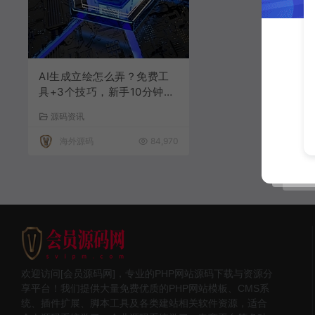
AI生成立绘怎么弄？免费工
具+3个技巧，新手10分钟出
高质感角色
源码资讯
海外源码
84,970
欢迎访问[会员源码网]，专业的PHP网站源码下载与资源分
享平台！我们提供大量免费优质的PHP网站模板、CMS系
统、插件扩展、脚本工具及各类建站相关软件资源，适合