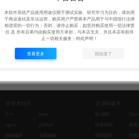
本软件系统产品使用用途仅限于测试实验、研究学习为目的，请勿用
于商业途径及非法运营，购买用户严禁将本产品用于与中国现行法律
相违背的一切行为；否则，请停止购买，如坚持购买使用一切法律责
任 及 所有后果均由购买使用方承担，与本店无关，并且本店有权停
止一切相关服务；特此声明！
查看更多
我知道了
技术社区
源码集市
C++
java
BC源码
Dao
nginx
python
区块源码
抢单
前端编程
后端编程
理财源码
空降