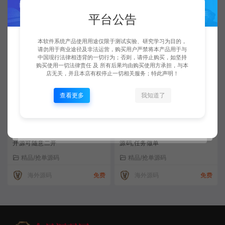
统计
平台公告
精品/抢单源码
精品/抢单源码
海外源码
免费
海外源码
免费
本软件系统产品使用用途仅限于测试实验、研究学习为目的，
请勿用于商业途径及非法运营，购买用户严禁将本产品用于与
中国现行法律相违背的一切行为；否则，请停止购买，如坚持
购买使用一切法律责任 及 所有后果均由购买使用方承担，与本
店无关，并且本店有权停止一切相关服务；特此声明！
查看更多
我知道了
多语言抢单任务源码13国语言全
海外7国语言亚马逊,速卖通,抢单
开源可随意二开
源码,任务做单
精品/抢单源码
精品/抢单源码
海外源码
免费
海外源码
免费