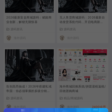
2026最新盲盒商城源码：赋能商
无人售货商城源码：2026最新自
业创新，解锁无限惊喜
动发货系统代码，开启电商新纪
元
源码资讯
源码资讯
海外源码
海外源码
告别高昂抽成！2026年搭建私域
海外商城回购系统/拼团退税返税/
帝国：你必须掌握的多级分销商
回收团购商城
城源码全攻略
源码资讯
精品/商城源码
海外源码
海外源码
2400会币