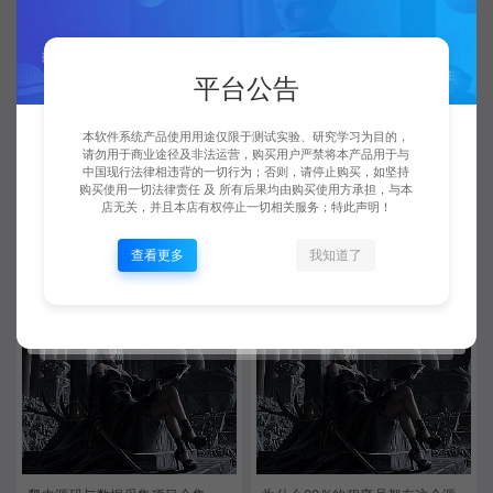
平台公告
本软件系统产品使用用途仅限于测试实验、研究学习为目的，
请勿用于商业途径及非法运营，购买用户严禁将本产品用于与
中国现行法律相违背的一切行为；否则，请停止购买，如坚持
购买使用一切法律责任 及 所有后果均由购买使用方承担，与本
萤火商城 v2.1.3 深度解析：unia
Likeshop单商户开源商城：构建
店无关，并且本店有权停止一切相关服务；特此声明！
pp 端与主商城端源码全解读
私域电商的完整解决方案
源码资讯
源码资讯
查看更多
我知道了
海外源码
海外源码