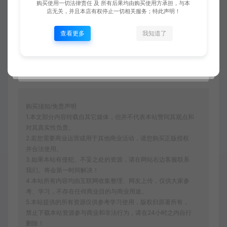
购买使用一切法律责任 及 所有后果均由购买使用方承担，与本
在Linux服务器上解决存储故障问题需要及时识别问
店无关，并且本店有权停止一切相关服务；特此声明！
题、采取有效措施修复问题，并加强存储设备的监控
查看更多
我知道了
和维护工作，以确保数据的安全可靠。
购买须知/免责声明
1.本文部分内容转载自其它媒体，但并不代表本站赞同其观点和
对其真实性负责。
2.若您需要商业运营或用于其他商业活动，请您购买正版授权
并合法使用。
3.如果本站有侵犯、不妥之处的资源，请在网站右边客服联系
我们。将会第一时间解决！
4.本站所有内容均由互联网收集整理、网友上传，仅供大家参
考、学习，不存在任何商业目的与商业用途。
5.本站提供的所有资源仅供参考学习使用，版权归原著所有，
禁止下载本站资源参与商业和非法行为，请在24小时之内自行
删除！