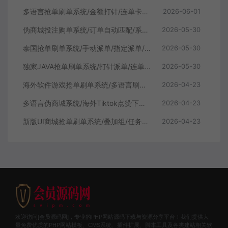
多语言抢单刷单系统/金额打针/连单卡单/重置订单/签到
2026-06-01
伪商城投注购单系统/订单自动匹配/系统彩预设/代理后台
2026-05-30
泰国抢单刷单系统/手动派单/指定派单/信用分
2026-05-30
独家JAVA抢单刷单系统/打针派单/连单/重置订单/信用分
2026-05-30
海外软件游戏抢单刷单系统/多语言刷单/卡单连单
2026-04-23
多语言伪商城系统/海外Tiktok点赞下注/竞猜下注/开奖预设
2026-04-23
新版UI商城抢单刷单系统/叠加组/任务刷单/前端uniapp
2026-04-23
欢迎访问[会员源码网]，专业的PHP网站源码下载与资源分享平台！我们提供大
量免费优质的PHP网站模板、CMS系统、插件扩展、脚本工具及各类建站相关软