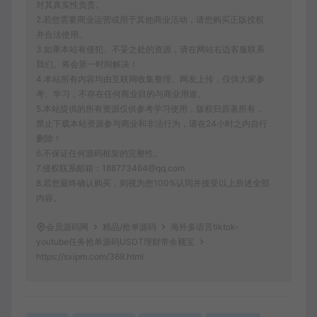
对其真实性负责。
2.若您需要商业运营或用于其他商业活动，请您购买正版授权
并合法使用。
3.如果本站有侵犯、不妥之处的资源，请在网站右边客服联系
我们。将会第一时间解决！
4.本站所有内容均由互联网收集整理、网友上传，仅供大家参
考、学习，不存在任何商业目的与商业用途。
5.本站提供的所有资源仅供参考学习使用，版权归原著所有，
禁止下载本站资源参与商业和非法行为，请在24小时之内自行
删除！
6.不保证任何源码框架的完整性。
7.侵权联系邮箱：188773464@qq.com
8.若您最终确认购买，则视为您100%认同并接受以上所述全部
内容。
会员源码网
精品/抢单源码
海外多语言tiktok-
youtube任务抢单源码USDT理财带余额宝
https://svipm.com/368.html