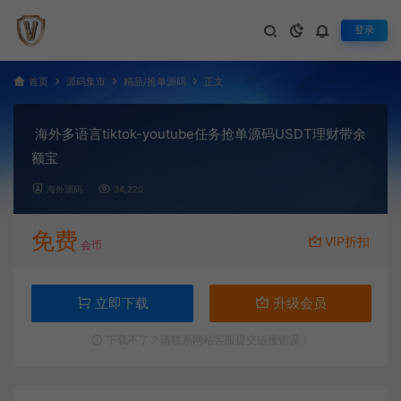
登录
首页
源码集市
精品/抢单源码
正文
海外多语言tiktok-youtube任务抢单源码USDT理财带余
额宝
海外源码
34,220
免费
VIP折扣
会币
立即下载
升级会员
下载不了？请联系网站客服提交链接错误！