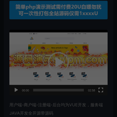
视
频
播
放
器
00:00
02:58
用户端-商户端-注册端-后台均为VUE开发，服务端
JAVA开发全开源带源码