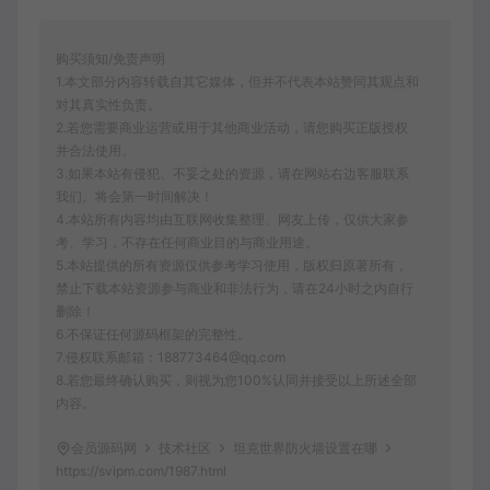
购买须知/免责声明
1.本文部分内容转载自其它媒体，但并不代表本站赞同其观点和
对其真实性负责。
2.若您需要商业运营或用于其他商业活动，请您购买正版授权
并合法使用。
3.如果本站有侵犯、不妥之处的资源，请在网站右边客服联系
我们。将会第一时间解决！
4.本站所有内容均由互联网收集整理、网友上传，仅供大家参
考、学习，不存在任何商业目的与商业用途。
5.本站提供的所有资源仅供参考学习使用，版权归原著所有，
禁止下载本站资源参与商业和非法行为，请在24小时之内自行
删除！
6.不保证任何源码框架的完整性。
7.侵权联系邮箱：188773464@qq.com
8.若您最终确认购买，则视为您100%认同并接受以上所述全部
内容。
会员源码网
技术社区
坦克世界防火墙设置在哪
https://svipm.com/1987.html