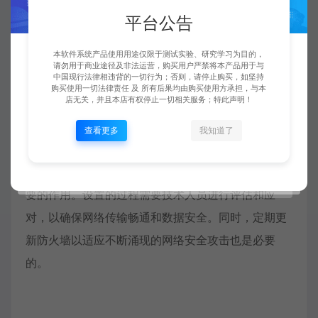
防火墙规则和协议选择等。
平台公告
为了保护游戏系统和玩家的安全，防火墙需要进行定
本软件系统产品使用用途仅限于测试实验、研究学习为目的，
期的更新和升级。这主要是为了防止新的安全漏洞的
请勿用于商业途径及非法运营，购买用户严禁将本产品用于与
中国现行法律相违背的一切行为；否则，请停止购买，如坚持
出现，并能更好的应对网络安全攻击。定期对防火墙
购买使用一切法律责任 及 所有后果均由购买使用方承担，与本
店无关，并且本店有权停止一切相关服务；特此声明！
进行调整补丁更新，可以提高游戏服务器的安全性和
查看更多
我知道了
稳定性。
坦克世界防火墙对游戏的安全和稳定性起到了至关重
要的作用。设置的过程需要技术人员进行评估和应
对，以确保网络传输畅通和数据安全。同时，定期更
新防火墙以适应不断涌现的网络安全攻击也是必要
的。