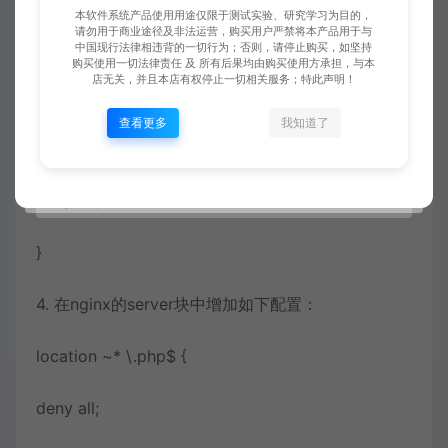
本软件系统产品使用用途仅限于测试实验、研究学习为目的，
请勿用于商业途径及非法运营，购买用户严禁将本产品用于与
}
中国现行法律相违背的一切行为；否则，请停止购买，如坚持
购买使用一切法律责任 及 所有后果均由购买使用方承担，与本
店无关，并且本店有权停止一切相关服务；特此声明！
3. 在nginx的server块中加入如下内容：
查看更多
我知道了
location / {
deny all;
}
4. 在nginx的server块中增加如下配置：
location ~* \.php$ {
deny all;