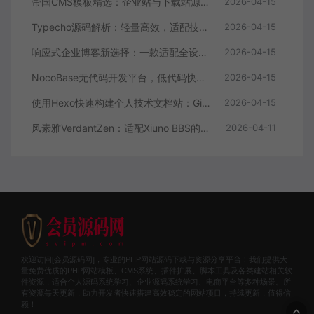
帝国CMS模板精选：企业站与下载站源码全解析
2026-04-15
Typecho源码解析：轻量高效，适配技术博主的个人博客首选
2026-04-15
响应式企业博客新选择：一款适配全设备的WordPress主题源码
2026-04-15
NocoBase无代码开发平台，低代码快速搭建应用，支持自定义工作流
2026-04-15
使用Hexo快速构建个人技术文档站：GitHub Pages托管全攻略
2026-04-15
风素雅VerdantZen：适配Xiuno BBS的现代化主题源码解析与体验优化
2026-04-11
欢迎访问[会员源码网]，专业的PHP网站源码下载与资源分享平台！我们提供大
量免费优质的PHP网站模板、CMS系统、插件扩展、脚本工具及各类建站相关软
件资源，适合个人源码系统学习、企业源码系统学习、电商平台等多种场景。所
有资源每天更新，助力开发者快速搭建高效稳定的网站项目，持续更新，值得信
赖！