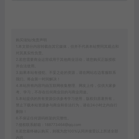
购买须知/免责声明
1.本文部分内容转载自其它媒体，但并不代表本站赞同其观点和
对其真实性负责。
2.若您需要商业运营或用于其他商业活动，请您购买正版授权
并合法使用。
3.如果本站有侵犯、不妥之处的资源，请在网站右边客服联系
我们。将会第一时间解决！
4.本站所有内容均由互联网收集整理、网友上传，仅供大家参
考、学习，不存在任何商业目的与商业用途。
5.本站提供的所有资源仅供参考学习使用，版权归原著所有，
禁止下载本站资源参与商业和非法行为，请在24小时之内自行
删除！
6.不保证任何源码框架的完整性。
7.侵权联系邮箱：188773464@qq.com
8.若您最终确认购买，则视为您100%认同并接受以上所述全部
内容。