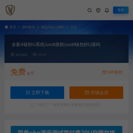
登录
首页
源码集市
精品/Dao.U源码
正文
全新4链秒U系统/usdt授权/usdt钱包秒U源码
海外源码
29,197
免费
VIP折扣
会币
立即下载
升级会员
下载不了？请联系网站客服提交链接错误！