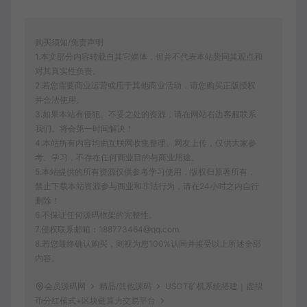
购买须知/免责声明
1.本文部分内容转载自其它媒体，但并不代表本站赞同其观点和
对其真实性负责。
2.若您需要商业运营或用于其他商业活动，请您购买正版授权
并合法使用。
3.如果本站有侵犯、不妥之处的资源，请在网站右边客服联系
我们。将会第一时间解决！
4.本站所有内容均由互联网收集整理、网友上传，仅供大家参
考、学习，不存在任何商业目的与商业用途。
5.本站提供的所有资源仅供参考学习使用，版权归原著所有，
禁止下载本站资源参与商业和非法行为，请在24小时之内自行
删除！
6.不保证任何源码框架的完整性。
7.侵权联系邮箱：188773464@qq.com
8.若您最终确认购买，则视为您100%认同并接受以上所述全部
内容。
会员源码网
精品/其他源码
USDT矿机系统搭建｜虚拟
币分红模式+区块链算力交易平台