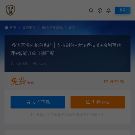
登录
首页
源码集市
精品/抢单源码
正文
多语言海外抢单系统 | 支持刷单+大转盘抽奖+余利宝代
理+智能订单自动匹配
海外源码
77,240
免费
VIP折扣
会币
立即下载
升级会员
下载不了？请联系网站客服提交链接错误！