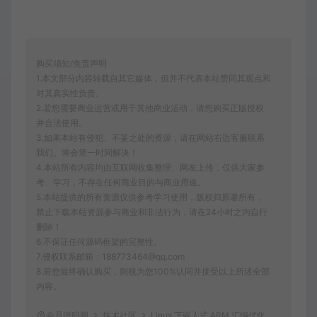
购买须知/免责声明
1.本文部分内容转载自其它媒体，但并不代表本站赞同其观点和
对其真实性负责。
2.若您需要商业运营或用于其他商业活动，请您购买正版授权
并合法使用。
3.如果本站有侵犯、不妥之处的资源，请在网站右边客服联系
我们。将会第一时间解决！
4.本站所有内容均由互联网收集整理、网友上传，仅供大家参
考、学习，不存在任何商业目的与商业用途。
5.本站提供的所有资源仅供参考学习使用，版权归原著所有，
禁止下载本站资源参与商业和非法行为，请在24小时之内自行
删除！
6.不保证任何源码框架的完整性。
7.侵权联系邮箱：188773464@qq.com
8.若您最终确认购买，则视为您100%认同并接受以上所述全部
内容。
会员源码网
技术社区
Linux 下嵌入式 ARM 汇编优化