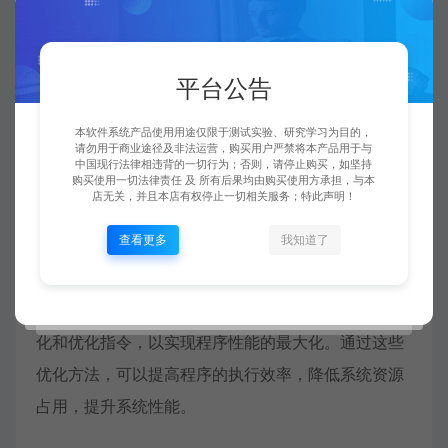
内存和特殊指令，进一步优化程序性能。
4. 使用优化指令：在ARM汇编优化中，可以使用一些
平台公告
特定的优化指令来提高程序性能，如NEON指令集、
Thumb指令集等。NEON指令集是ARM的SIMD指令
本软件系统产品使用用途仅限于测试实验、研究学习为目的，
请勿用于商业途径及非法运营，购买用户严禁将本产品用于与
集，可以进行并行运算，加速图像处理、信号处理等
中国现行法律相违背的一切行为；否则，请停止购买，如坚持
购买使用一切法律责任 及 所有后果均由购买使用方承担，与本
应用。Thumb指令集是一种精简指令集，可以减少程
店无关，并且本店有权停止一切相关服务；特此声明！
序大小，提高代码的密度，从而提高程序性能。
查看更多
我知道了
在Linux下进行嵌入式ARM汇编优化的程序配置方法
包括选择合适的工具链、编译参数、使用内联汇编优
化和优化指令，以实现程序性能的最大化。通过这些
优化方法，可以提高程序的执行效率，降低系统资源
占用，提升系统性能。