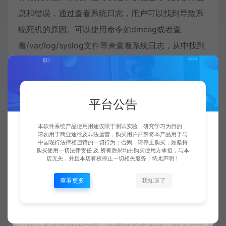
息和错误，通过查看系统日志，用户可以找到导致系
统死机的原因。可以使用命令如dmesg或者查
看/var/log/syslog文件等来查看系统日志，从中找到
死机的具体原因。
用户还可以尝试升级系统内核或者驱动程序来解决
平台公告
Linux系统死机问题。有时系统死机可能是由于内核或
者驱动程序的问题导致的，通过升级内核或者驱动程
本软件系统产品使用用途仅限于测试实验、研究学习为目的，
序可以解决这些问题。用户可以使用包管理工具来更
请勿用于商业途径及非法运营，购买用户严禁将本产品用于与
中国现行法律相违背的一切行为；否则，请停止购买，如坚持
新系统内核和驱动程序，从而提高系统的稳定性和性
购买使用一切法律责任 及 所有后果均由购买使用方承担，与本
店无关，并且本店有权停止一切相关服务；特此声明！
能。
查看更多
我知道了
如果以上方法都无法解决问题，用户可以考虑重装系
统。重装系统是一种比较极端的解决方法，但有时可