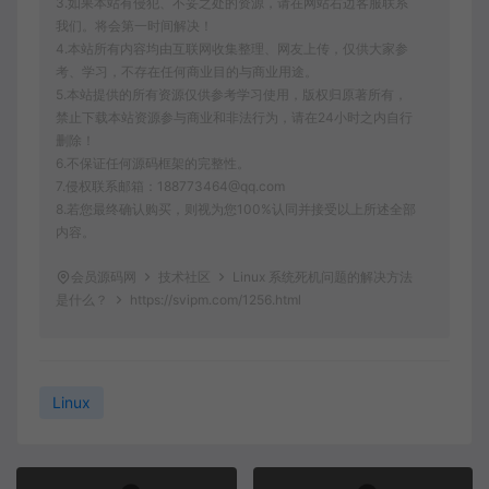
3.如果本站有侵犯、不妥之处的资源，请在网站右边客服联系
我们。将会第一时间解决！
4.本站所有内容均由互联网收集整理、网友上传，仅供大家参
考、学习，不存在任何商业目的与商业用途。
5.本站提供的所有资源仅供参考学习使用，版权归原著所有，
禁止下载本站资源参与商业和非法行为，请在24小时之内自行
删除！
6.不保证任何源码框架的完整性。
7.侵权联系邮箱：188773464@qq.com
8.若您最终确认购买，则视为您100%认同并接受以上所述全部
内容。
会员源码网
技术社区
Linux 系统死机问题的解决方法
是什么？
https://svipm.com/1256.html
Linux