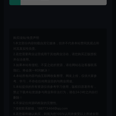
购买须知/免责声明
1.本文部分内容转载自其它媒体，但并不代表本站赞同其观点和
对其真实性负责。
2.若您需要商业运营或用于其他商业活动，请您购买正版授权
并合法使用。
3.如果本站有侵犯、不妥之处的资源，请在网站右边客服联系
我们。将会第一时间解决！
4.本站所有内容均由互联网收集整理、网友上传，仅供大家参
考、学习，不存在任何商业目的与商业用途。
5.本站提供的所有资源仅供参考学习使用，版权归原著所有，
禁止下载本站资源参与商业和非法行为，请在24小时之内自行
删除！
6.不保证任何源码框架的完整性。
7.侵权联系邮箱：188773464@qq.com
8.若您最终确认购买，则视为您100%认同并接受以上所述全部